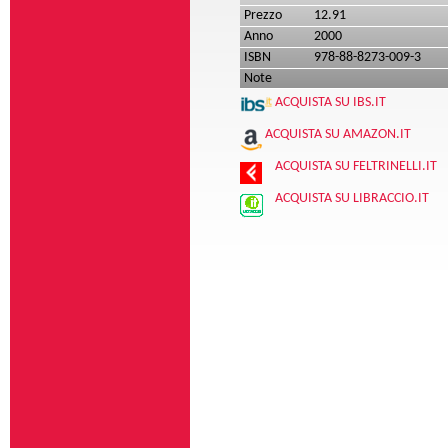
Prezzo
12.91
Anno
2000
ISBN
978-88-8273-009-3
Note
ACQUISTA SU IBS.IT
ACQUISTA SU AMAZON.IT
ACQUISTA SU FELTRINELLI.IT
ACQUISTA SU LIBRACCIO.IT