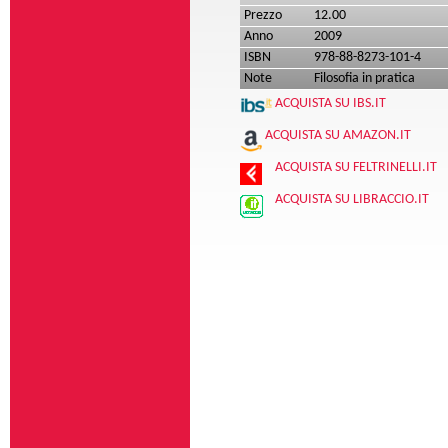
Prezzo
12.00
Anno
2009
ISBN
978-88-8273-101-4
Note
Filosofia in pratica
ACQUISTA SU IBS.IT
ACQUISTA SU AMAZON.IT
ACQUISTA SU FELTRINELLI.IT
ACQUISTA SU LIBRACCIO.IT