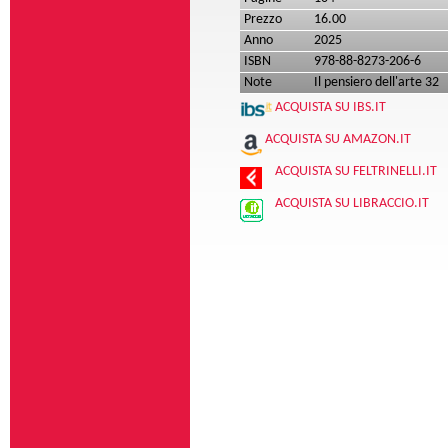
Prezzo
16.00
Anno
2025
ISBN
978-88-8273-206-6
Note
Il pensiero dell'arte 32
ACQUISTA SU IBS.IT
ACQUISTA SU AMAZON.IT
ACQUISTA SU FELTRINELLI.IT
ACQUISTA SU LIBRACCIO.IT