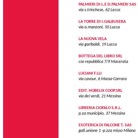
PALMIERI DI L.E D.PALMIERI SAS
via s.trinchese, 62
Lecce
LA TORRE DI I.GALBUSERA
via a.manzoni, 50
Lucca
LA NUOVA VELA
via garibaldi, 19
Lucca
BOTTEGA DEL LIBRO SRL
cso repubblica 7/9
Macerata
LUCIANI F.LLI
via cavour, 6
Massa-Carrara
EDIT. HOBELIX COOP.SRL
via dei verdi, 21
Messina
LIBRERIA CIOFALO S.R.L.
p.za municipio, 37
Messina
ESOTERICA DI FALCONE T. SAS
gall.unione 1 -p.zza misso
Milano