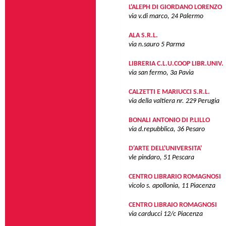
L'ALEPH DI GIORDANO LORENZO
via v.di marco, 24
Palermo
ALA S.R.L.
via n.sauro 5
Parma
LIBRERIA C.L.U.COOP LIBR.UNIV.
via san fermo, 3a
Pavia
CALZETTI E MARIUCCI S.R.L.
via della valtiera nr. 229
Perugia
BONALI ANTONIO DI P.LILLO
via d.repubblica, 36
Pesaro
D'ARTE DELL'UNIVERSITA'
vle pindaro, 51
Pescara
CENTRO LIBRARIO ROMAGNOSI
vicolo s. apollonia, 11
Piacenza
CENTRO LIBRAIO ROMAGNOSI
via carducci 12/c
Piacenza