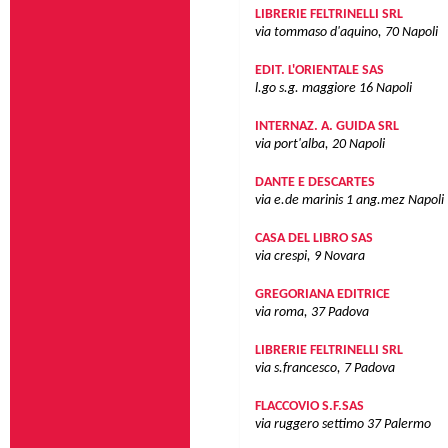
LIBRERIE FELTRINELLI SRL
via tommaso d'aquino, 70
Napoli
EDIT. L'ORIENTALE SAS
l.go s.g. maggiore 16
Napoli
INTERNAZ. A. GUIDA SRL
via port'alba, 20
Napoli
DANTE E DESCARTES
via e.de marinis 1 ang.mez
Napoli
CASA DEL LIBRO SAS
via crespi, 9
Novara
GREGORIANA EDITRICE
via roma, 37
Padova
LIBRERIE FELTRINELLI SRL
via s.francesco, 7
Padova
FLACCOVIO S.F.SAS
via ruggero settimo 37
Palermo