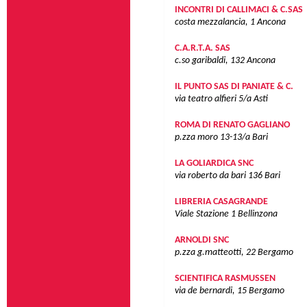
INCONTRI DI CALLIMACI & C.SAS
costa mezzalancia, 1
Ancona
C.A.R.T.A. SAS
c.so garibaldi, 132
Ancona
IL PUNTO SAS DI PANIATE & C.
via teatro alfieri 5/a
Asti
ROMA DI RENATO GAGLIANO
p.zza moro 13-13/a
Bari
LA GOLIARDICA SNC
via roberto da bari 136
Bari
LIBRERIA CASAGRANDE
Viale Stazione 1
Bellinzona
ARNOLDI SNC
p.zza g.matteotti, 22
Bergamo
SCIENTIFICA RASMUSSEN
via de bernardi, 15
Bergamo