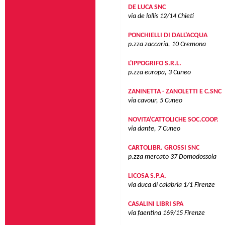
DE LUCA SNC
via de lollis 12/14
Chieti
PONCHIELLI DI DALL'ACQUA
p.zza zaccaria, 10
Cremona
L'IPPOGRIFO S.R.L.
p.zza europa, 3
Cuneo
ZANINETTA - ZANOLETTI E C.SNC
via cavour, 5
Cuneo
NOVITA'CATTOLICHE SOC.COOP.
via dante, 7
Cuneo
CARTOLIBR. GROSSI SNC
p.zza mercato 37
Domodossola
LICOSA S.P.A.
via duca di calabria 1/1
Firenze
CASALINI LIBRI SPA
via faentina 169/15
Firenze