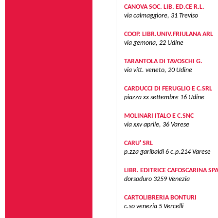
CANOVA SOC. LIB. ED.CE R.L.
via calmaggiore, 31
Treviso
COOP. LIBR.UNIV.FRIULANA ARL
via gemona, 22
Udine
TARANTOLA DI TAVOSCHI G.
via vitt. veneto, 20
Udine
CARDUCCI DI FERUGLIO E C.SRL
piazza xx settembre 16
Udine
MOLINARI ITALO E C.SNC
via xxv aprile, 36
Varese
CARU' SRL
p.zza garibaldi 6 c.p.214
Varese
LIBR. EDITRICE CAFOSCARINA SP
dorsoduro 3259
Venezia
CARTOLIBRERIA BONTURI
c.so venezia 5
Vercelli