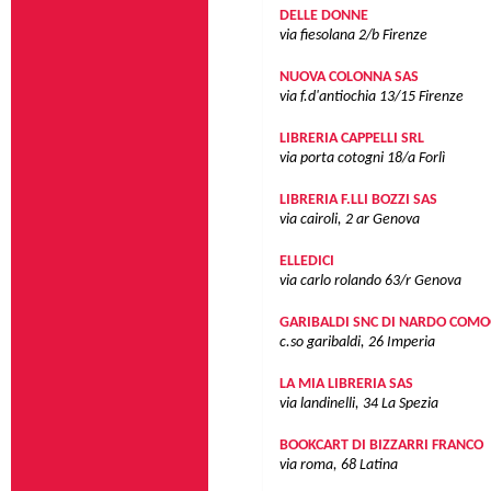
DELLE DONNE
via fiesolana 2/b
Firenze
NUOVA COLONNA SAS
via f.d'antiochia 13/15
Firenze
LIBRERIA CAPPELLI SRL
via porta cotogni 18/a
Forlì
LIBRERIA F.LLI BOZZI SAS
via cairoli, 2 ar
Genova
ELLEDICI
via carlo rolando 63/r
Genova
GARIBALDI SNC DI NARDO COMO
c.so garibaldi, 26
Imperia
LA MIA LIBRERIA SAS
via landinelli, 34
La Spezia
BOOKCART DI BIZZARRI FRANCO
via roma, 68
Latina