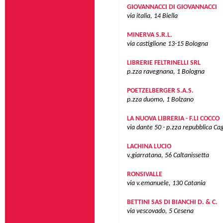
GIOVANNACCI DI GIOVANNACCI
via italia, 14
Biella
MINERVA S.R.L.
via castiglione 13-15
Bologna
LIBRERIE FELTRINELLI SRL
p.zza ravegnana, 1
Bologna
POETZELBERGER S.A.S.
p.zza duomo, 1
Bolzano
LA NUOVA LIBRERIA - F.LI COCCO
via dante 50 - p.zza repubblica
Cag
LACHINA LUCIO
v.giarratana, 56
Caltanissetta
RONSIVALLE
via v.emanuele, 130
Catania
BETTINI SAS DI BIANCHI D. & C.
via vescovado, 5
Cesena