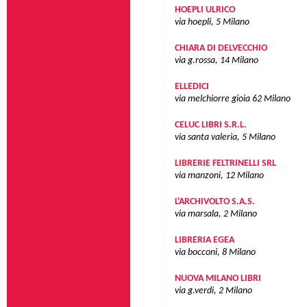
HOEPLI ULRICO
via hoepli, 5
Milano
CHIARA DI DELVECCHIO
via g.rossa, 14
Milano
ELLEDICI
via melchiorre gioia 62
Milano
CELUC LIBRI S.R.L.
via santa valeria, 5
Milano
LIBRERIE FELTRINELLI SRL
via manzoni, 12
Milano
L'ARCHIVOLTO S.A.S.
via marsala, 2
Milano
LIBRERIA EGEA
via bocconi, 8
Milano
NUOVA MILANO LIBRI
via g.verdi, 2
Milano