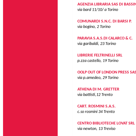
AGENZIA LIBRARIA SAS DI BASSI
via bard 11/10/ a
Torino
COMUNARDI S.N.C. DI BARSI P.
via bogino, 2
Torino
PARAVIA S.A.S.DI CALARCO & C.
via garibaldi, 23
Torino
LIBRERIE FELTRINELLI SRL
p.zza castello, 19
Torino
OOLP OUT OF LONDON PRESS SA
via p.amedeo, 29
Torino
ATHENA DI M. GRETTER
via battisti,12
Trento
CART. ROSMINI S.A.S.
c.so rosmini 34
Trento
CENTRO BIBLIOTECHE LOVAT SRL
via newton, 13
Treviso