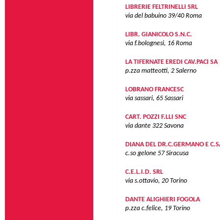
LIBRERIE FELTRINELLI SRL
via del babuino 39/40
Roma
LIBR. GIANICOLO S.N.C.
via f.bolognesi, 16
Roma
LA TIFERNATE EREDI CAV.PACI SA
p.zza matteotti, 2
Salerno
LOBRANO FRANCESC
via sassari, 65
Sassari
CART. POZZI F.LLI SNC
via dante 322
Savona
DIANA DEL DR.C.GERMANO E C.S
c.so gelone 57
Siracusa
C.E.L.I.D. SRL
via s.ottavio, 20
Torino
DANTE ALIGHIERI FOGOLA
p.zza c.felice, 19
Torino