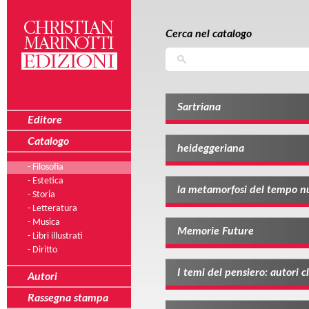
Salta al contenuto principale
Skip to navigation
Cerca nel catalogo
Cerca
Sartriana
Editore
Catalogo
heideggeriana
- Filosofia
- Estetica
la metamorfosi del tempo n
- Storia
- Letteratura
- Musica
Memorie Future
- Libri illustrati
- Diritto
I temi del pensiero: autori cl
Autori
Rassegna stampa