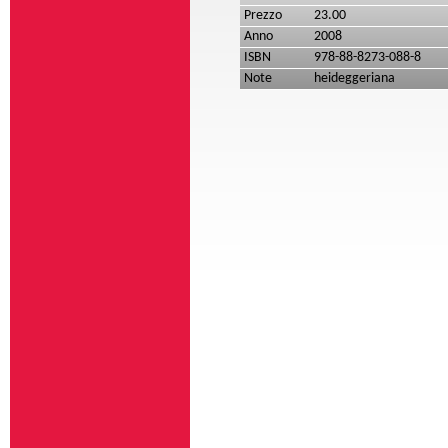
Prezzo
23.00
Anno
2008
ISBN
978-88-8273-088-8
Note
heideggeriana