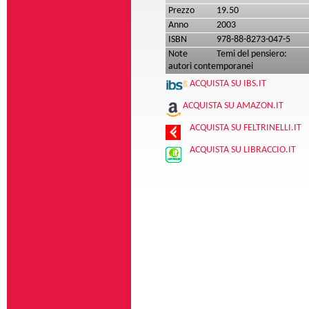
Prezzo
19.50
Anno
2003
ISBN
978-88-8273-047-5
Note
Temi del pensiero:
autori contemporanei
ACQUISTA SU IBS.IT
ACQUISTA SU AMAZON.IT
ACQUISTA SU FELTRINELLI.IT
ACQUISTA SU LIBRACCIO.IT