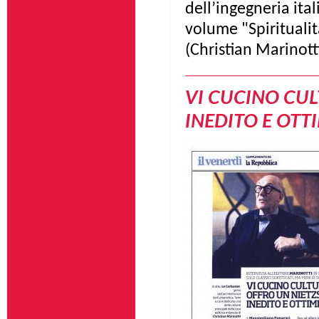
dell’ingegneria ital
volume "Spiritualit
(Christian Marinott
VI CUCINO CUL
INEDITO E OTT