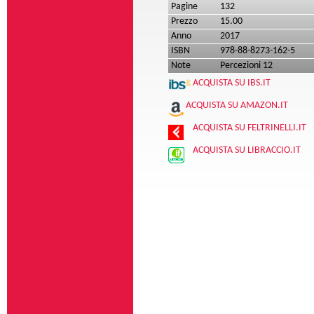
Pagine
132
Prezzo
15.00
Anno
2017
ISBN
978-88-8273-162-5
Note
Percezioni 12
ACQUISTA SU IBS.IT
ACQUISTA SU AMAZON.IT
ACQUISTA SU FELTRINELLI.IT
ACQUISTA SU LIBRACCIO.IT