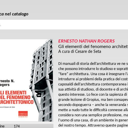
ca nel catalogo
a
ERNESTO NATHAN ROGERS
Gli elementi del fenomeno architet
A cura di Cesare de Seta
Di manuali di storia dell’architettura ve ne
che possono introdurre lo studioso e sopratt
“fare” architettura. Una cosa è insegnare l’
introdurre ai problemi della pratica del cos
caposaldi dell’architettura contemporanea in
sua attività di studioso, di docente e di arch
questo interesse. Lo fece con la sapienza di
grande lezione di Gropius, ma ben consapevol
secondo dopoguerra – anche la veneranda s
mette a nudo tutte le difficoltà connesse al
considera non una semplice professione, ma
l’uomo di una casa, di un ambiente in gener
del nostro tempo. Attraverso queste pagine
ine
174