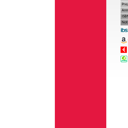
Pre
Ann
ISB
Not