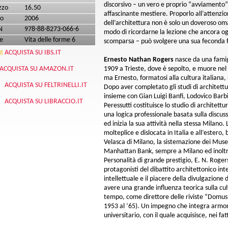
discorsivo – un vero e proprio “avviamento” –
zzo
16.50
affascinante mestiere. Proporlo all’attenzi
o
2006
dell’architettura non è solo un doveroso o
N
978-88-8273-066-6
modo di ricordarne la lezione che ancora og
e
Vita delle forme 6
scomparsa – può svolgere una sua feconda 
ACQUISTA SU IBS.IT
Ernesto Nathan Rogers
nasce da una famigl
ACQUISTA SU AMAZON.IT
1909 a Trieste, dove è sepolto, e muore nel 
ma Ernesto, formatosi alla cultura italiana, 
ACQUISTA SU FELTRINELLI.IT
Dopo aver completato gli studi di architettu
insieme con Gian Luigi Banfi, Lodovico Barb
ACQUISTA SU LIBRACCIO.IT
Peressutti costituisce lo studio di architet
una logica professionale basata sulla discuss
ed inizia la sua attività nella stessa Milano.
molteplice e dislocata in Italia e all’estero,
Velasca di Milano, la sistemazione dei Musei
Manhattan Bank, sempre a Milano ed inoltre 
Personalità di grande prestigio, E. N. Roge
protagonisti del dibattito architettonico int
intellettuale e il piacere della divulgazione 
avere una grande influenza teorica sulla cul
tempo, come direttore delle riviste “Domus”
1953 al ’65). Un impegno che integra armo
universitario, con il quale acquisisce, nei fat