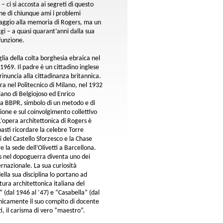
 ci si accosta ai segreti di questo
one di chiunque ami i problemi
maggio alla memoria di Rogers, ma un
gi – a quasi quarant’anni dalla sua
funzione.
ia della colta borghesia ebraica nel
1969. Il padre è un cittadino inglese
rinuncia alla cittadinanza britannica.
ra nel Politecnico di Milano, nel 1932
iano di Belgiojoso ed Enrico
tura BBPR, simbolo di un metodo e di
ione e sul coinvolgimento collettivo
 L’opera architettonica di Rogers è
 basti ricordare la celebre Torre
 del Castello Sforzesco e la Chase
la sede dell’Olivetti a Barcellona.
rs nel dopoguerra diventa uno dei
ernazionale. La sua curiosità
della sua disciplina lo portano ad
tura architettonica italiana del
 (dal 1946 al ’47) e “Casabella” (dal
nicamente il suo compito di docente
ti, il carisma di vero “maestro”.