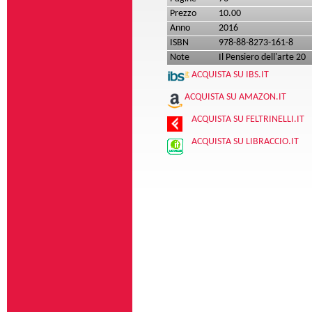
Prezzo
10.00
Anno
2016
ISBN
978-88-8273-161-8
Note
Il Pensiero dell'arte 20
ACQUISTA SU IBS.IT
ACQUISTA SU AMAZON.IT
ACQUISTA SU FELTRINELLI.IT
ACQUISTA SU LIBRACCIO.IT