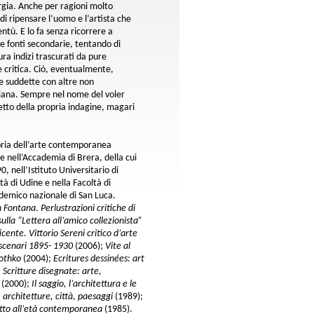
gia. Anche per ragioni molto
di ripensare l’uomo e l’artista che
ntù. E lo fa senza ricorrere a
e fonti secondarie, tentando di
ura indizi trascurati da pure
 e critica. Ciò, eventualmente,
ie suddette con altre non
iana. Sempre nel nome del voler
getto della propria indagine, magari
toria dell’arte contemporanea
re nell’Accademia di Brera, della cui
, nell’Istituto Universitario di
tà di Udine e nella Facoltà di
cademico nazionale di San Luca.
n Fontana
.
Perlustrazioni critiche di
ulla “Lettera all’amico collezionista”
cente. Vittorio Sereni critico d’arte
 scenari 1895- 1930
(2006);
Vite al
Rothko
(2004);
Ecritures dessinées: art
;
Scritture disegnate: arte,
n
(2000);
Il saggio, l’architettura e le
, architetture, città, paesaggi
(1989);
tto all’età contemporanea
(1985).