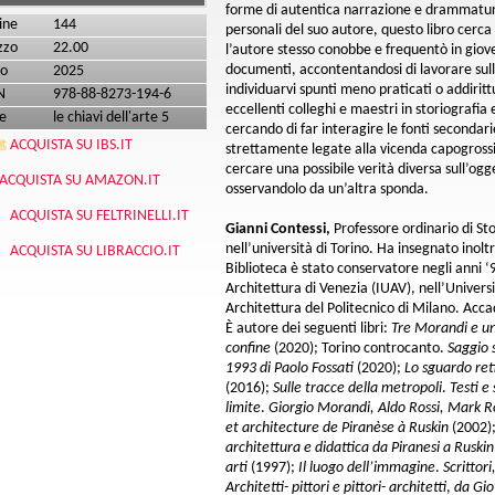
forme di autentica narrazione e drammatur
ine
144
personali del suo autore, questo libro cerca 
zzo
22.00
l’autore stesso conobbe e frequentò in giove
documenti, accontentandosi di lavorare sull
o
2025
individuarvi spunti meno praticati o addiritt
N
978-88-8273-194-6
eccellenti colleghi e maestri in storiografia
e
le chiavi dell'arte 5
cercando di far interagire le fonti secondar
ACQUISTA SU IBS.IT
strettamente legate alla vicenda capogross
cercare una possibile verità diversa sull’og
ACQUISTA SU AMAZON.IT
osservandolo da un’altra sponda.
ACQUISTA SU FELTRINELLI.IT
Gianni Contessi,
Professore ordinario di S
nell’università di Torino. Ha insegnato inolt
ACQUISTA SU LIBRACCIO.IT
Biblioteca è stato conservatore negli anni ‘90
Architettura di Venezia (IUAV), nell’Universi
Architettura del Politecnico di Milano. Ac
È autore dei seguenti libri:
Tre Morandi e u
confine
(2020); Torino controcanto.
Saggio s
1993 di Paolo Fossati
(2020);
Lo sguardo reti
(2016);
Sulle tracce della metropoli
.
Testi e
limite
.
Giorgio Morandi, Aldo Rossi, Mark 
et architecture de Piranèse à Ruskin
(2002)
architettura e didattica da Piranesi a Ruski
arti
(1997);
Il luogo dell’immagine
.
Scrittori
Architetti- pittori e pittori- architetti
,
da Gio