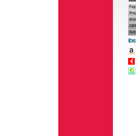
Pag
Pre
Ann
ISB
Not