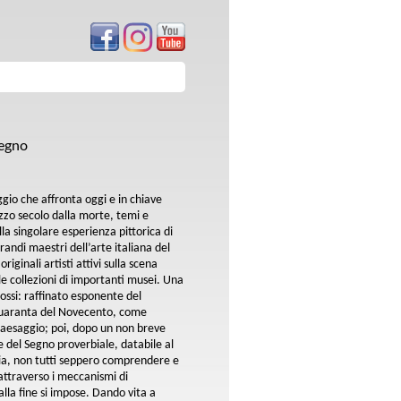
Segno
io che affronta oggi e in chiave
zo secolo dalla morte, temi e
lla singolare esperienza pittorica di
andi maestri dell’arte italiana del
iginali artisti attivi sulla scena
le collezioni di importanti musei. Una
ossi: raffinato esponente del
Quaranta del Novecento, come
 paesaggio; poi, dopo un non breve
ne del Segno proverbiale, databile al
alia, non tutti seppero comprendere e
attraverso i meccanismi di
alla fine si impose. Dando vita a