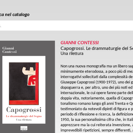
ca nel catalogo
a
GIANNI CONTESSI
Capogrossi. Le drammaturgie del 
Una rilettura
Non una nuova monografia ma un libero sagg
minimamente eterodossa, a poco più di mez
interrogativi sollecitati dalla complessità de
Giuseppe Capogrossi (1900-1972), uno dei gr
dopoguerra e, per altro, uno dei più noti ed or
internazionale, le cui opere fanno parte del
doppia vita, notoriamente, quella di Capogr
tonalismo romano lungo gli anni Trenta e 
testimoniato da notevoli dipinti di figura e
periodo di riflessione e ricerca, la definizio
1950, la sua personalissima cifra che, in It
apprezzare ma la cui reiterata invenzione, 
imprevedibili ripetizioni, sempre differenti, 