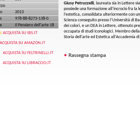
Giusy Petruzzelli
, laureata sia in Lettere sia
zzo
possiede una formazione all’incrocio fra la le
o
2013
l’estetica, consolidata ulteriormente con un 
N
978-88-8273-138-0
Scienza conseguito presso l’Università di Bar
e
Il Pensiero dell'arte 18
dei colori, e un DEA in Lettere, ottenuto pres
occupata di studi iconologici. Membro della 
ACQUISTA SU IBS.IT
Storia dell'arte ed Estetica all'Accademia di 
ACQUISTA SU AMAZON.IT
ACQUISTA SU FELTRINELLI.IT
Rassegna stampa
ACQUISTA SU LIBRACCIO.IT