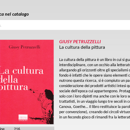
ca nel catalogo
a
GIUSY PETRUZZELLI
La cultura della pittura
La cultura della pittura è un libro in cui si 
interdisciplinare, con un occhio alla letteratu
allargando gli orizzonti oltre gli specialismi d
fondo è infatti che le opere siano elementi cu
nutrono questa ricerca, si è compiuto un pa
considerazione dei prodotti artistici intesi 
sociale dell’epoca cui appartengono. Protagon
solo con i loro dipinti ma anche con le loro scr
trattatisti, in un viaggio lungo tre secoli i
Canova, Goethe… Il libro restituisce la parola
per convenzione), creando dei circoli virtuosi
in un fecondo gioco di rimandi fra la lettera
ine
216