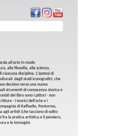
guarda all’arte in modo
ra, alla filosofia, alla scienza,
i ciascuna disciplina. L’ipotesi di
lturali: dagli studi iconografici, che
sso decisivo verso una nuova
quali strumenti di conoscenza storica e
isti del libro sono i pittori - non
itture - i teorici dell’arte e i
n compagnia di Raffaello, Pontormo,
 agli artisti (che tacciono di solito
 fra la pratica artistica e il pensiero,
tura e le immagini.