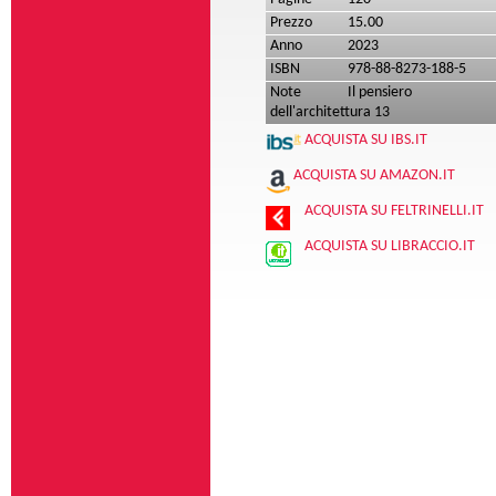
Prezzo
15.00
Anno
2023
ISBN
978-88-8273-188-5
Note
Il pensiero
dell'architettura 13
ACQUISTA SU IBS.IT
ACQUISTA SU AMAZON.IT
ACQUISTA SU FELTRINELLI.IT
ACQUISTA SU LIBRACCIO.IT