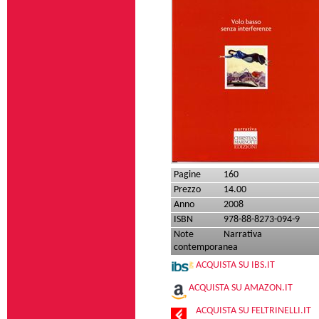
Pagine
160
Prezzo
14.00
Anno
2008
ISBN
978-88-8273-094-9
Note
Narrativa
contemporanea
ACQUISTA SU IBS.IT
ACQUISTA SU AMAZON.IT
ACQUISTA SU FELTRINELLI.IT