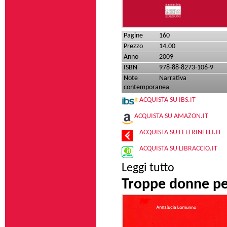
Pagine
160
Prezzo
14.00
Anno
2009
ISBN
978-88-8273-106-9
Note
Narrativa
contemporanea
ACQUISTA SU IBS.IT
ACQUISTA SU AMAZON.IT
ACQUISTA SU FELTRINELLI.IT
ACQUISTA SU LIBRACCIO.IT
su Il collezionista 
Leggi tutto
Troppe donne per