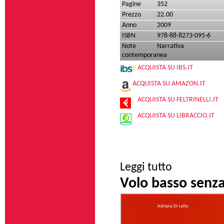
Pagine
352
Prezzo
22.00
Anno
2009
ISBN
978-88-8273-095-6
Note
Narrativa
contemporanea
ACQUISTA SU IBS.IT
ACQUISTA SU AMAZON.IT
ACQUISTA SU FELTRINELLI.IT
ACQUISTA SU LIBRACCIO.IT
su Passaporto per l
Leggi tutto
Volo basso senza