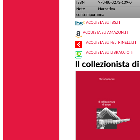
ISBN
978-88-8273-109-0
Note
Narrativa
contemporanea
ACQUISTA SU IBS.IT
ACQUISTA SU AMAZON.IT
ACQUISTA SU FELTRINELLI.IT
ACQUISTA SU LIBRACCIO.IT
Il collezionista d