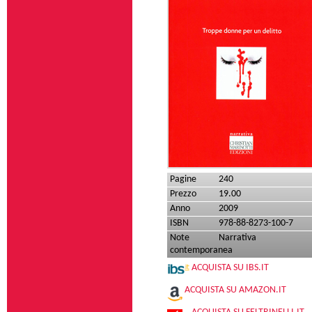
Pagine
240
Prezzo
19.00
Anno
2009
ISBN
978-88-8273-100-7
Note
Narrativa
contemporanea
ACQUISTA SU IBS.IT
ACQUISTA SU AMAZON.IT