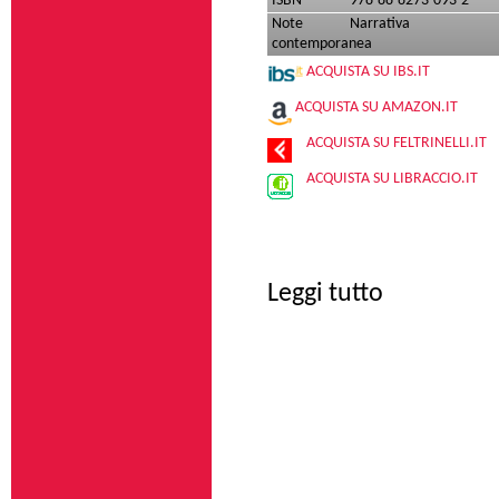
ISBN
978-88-8273-093-2
Note
Narrativa
contemporanea
ACQUISTA SU IBS.IT
ACQUISTA SU AMAZON.IT
ACQUISTA SU FELTRINELLI.IT
ACQUISTA SU LIBRACCIO.IT
su Patmos
Leggi tutto