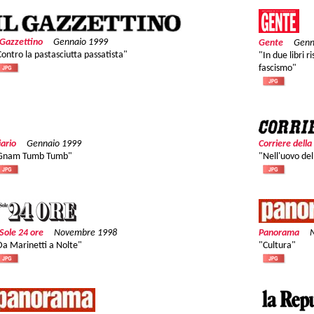
l Gazzettino
Gennaio 1999
Gente
Genn
Contro la pastasciutta passatista"
"In due libri r
fascismo"
iario
Gennaio 1999
Corriere della
Gnam Tumb Tumb"
"Nell'uovo de
 Sole 24 ore
Novembre 1998
Panorama
Da Marinetti a Nolte"
"Cultura"