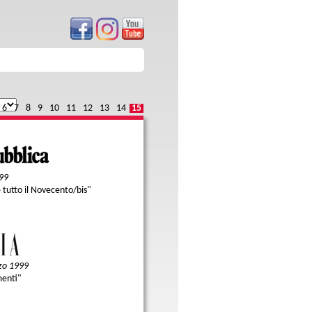
6
7
8
9
10
11
12
13
14
15
99
 tutto il Novecento/bis"
zo 1999
menti"