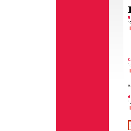
I
"
D
"
Il
"