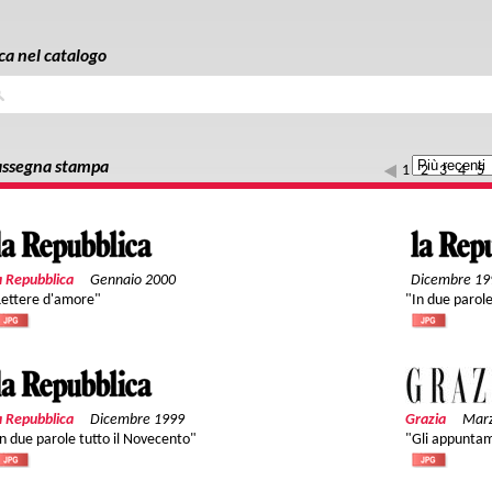
ca nel catalogo
a
ssegna stampa
1
2
3
4
5
a Repubblica
Gennaio 2000
Dicembre 19
Lettere d'amore"
"In due parole
a Repubblica
Dicembre 1999
Grazia
Mar
In due parole tutto il Novecento"
"Gli appunta