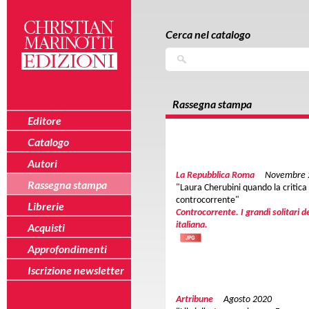
Salta al contenuto principale
Skip to navigation
Cerca nel catalogo
Cerca
Rassegna stampa
Editore
Catalogo
Autori
La Repubblica Roma
Novembre 
Rassegna stampa
"Laura Cherubini quando la critica
controcorrente"
Librerie
Controcorrente. I grandi solitari de
italiana.
Acquisti
Approfondimenti
Iscrizione newsletter
Artribune
Agosto 2020