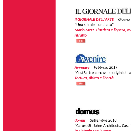
Il GIORNALE DELL'ARTE
Giugno
"Una spirale illuminata"
Mario Merz. L'artista e l'opera, ma
ritratto
Avvenire
Febbraio 2019
"Così Sartre cercava le origini della
Tortura, diritto e libertà
domus
Settembre 2018
"Caruso St. Johns Architects. Cas