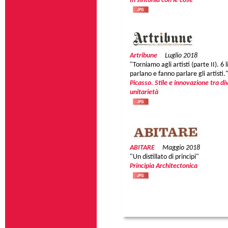
In sintonia con le cose
Artribune
Luglio 2018
"Torniamo agli artisti (parte II). 6 l
parlano e fanno parlare gli artisti.
Picasso. Stile e innovazione tra di
unitarietà
ABITARE
Maggio 2018
"Un distillato di principi"
Principia Architectonica
Pagine