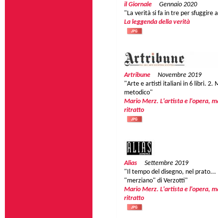
il Giornale
Gennaio 2020
"La verità si fa in tre per sfuggire 
La leggenda della verità
Artribune
Novembre 2019
"Arte e artisti italiani in 6 libri. 2.
metodico"
Mario Merz. L'artista e l'opera, ma
ritratto
Alias
Settembre 2019
"Il tempo del disegno, nel prato...
"merziano" di Verzotti"
Mario Merz. L'artista e l'opera, ma
ritratto